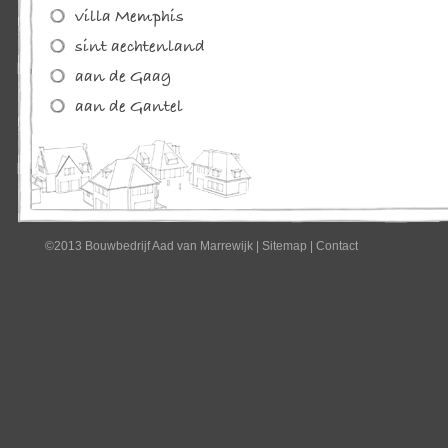
©2013 Bouwbedrijf Aad van Marrewijk
|
Sitemap
|
Contact