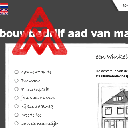
De achtertuin van d
staalframebouw besp